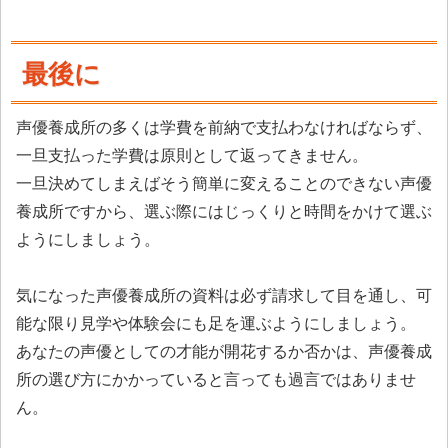
最後に
声優養成所の多くは学費を前納で支払わなければならず、
一旦支払った学費は原則として返ってきません。
一旦決めてしまえばそう簡単に変えることのできない声優
養成所ですから、選ぶ際にはじっくりと時間をかけて選ぶ
ようにしましょう。
気になった声優養成所の資料は必ず請求して目を通し、可
能な限り見学や体験会にも足を運ぶようにしましょう。
あなたの声優としての才能が開花するか否かは、声優養成
所の選び方にかかっていると言っても過言ではありませ
ん。