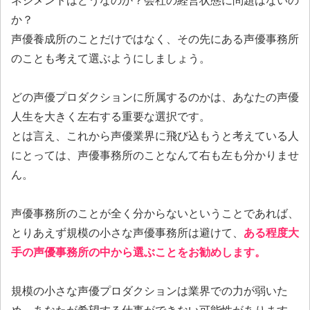
ネジメントはどうなのか？会社の経営状態に問題はないの
か？
声優養成所のことだけではなく、その先にある声優事務所
のことも考えて選ぶようにしましょう。
どの声優プロダクションに所属するのかは、あなたの声優
人生を大きく左右する重要な選択です。
とは言え、これから声優業界に飛び込もうと考えている人
にとっては、声優事務所のことなんて右も左も分かりませ
ん。
声優事務所のことが全く分からないということであれば、
とりあえず規模の小さな声優事務所は避けて、
ある程度大
手の声優事務所の中から選ぶことをお勧めします。
規模の小さな声優プロダクションは業界での力が弱いた