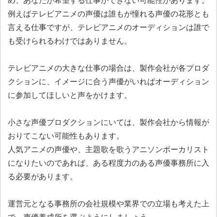
め、あなたが希望する仕事ができない可能性があります。
例えばテレビアニメの声優は誰もが憧れる声優の花形とも
言える仕事ですが、テレビアニメのオーディションは誰で
も受けられるわけではありません。
テレビアニメの大きな仕事の場合は、製作会社が各プロダ
クションに、イメージに合う声優がいればオーディション
に参加してほしいと声をかけます。
小さな声優プロダクションにいては、製作会社から情報が
おりてこない可能性もあります。
人気アニメの声優や、主題歌を歌うアニソンボーカリスト
になりたいのであれば、ある程度力のある声優事務所に入
る必要があります。
運営元となる事務所の会社規模や業界での立場も考えた上