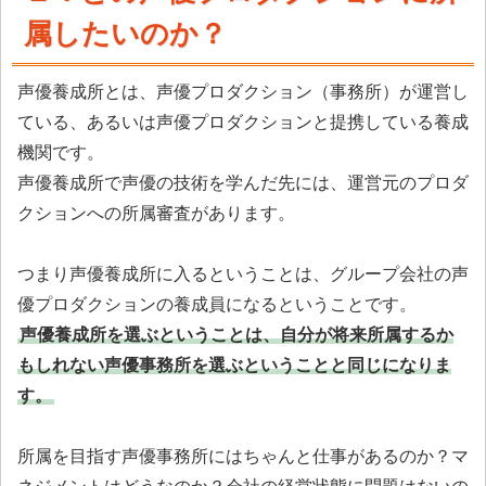
属したいのか？
声優養成所とは、声優プロダクション（事務所）が運営し
ている、あるいは声優プロダクションと提携している養成
機関です。
声優養成所で声優の技術を学んだ先には、運営元のプロダ
クションへの所属審査があります。
つまり声優養成所に入るということは、グループ会社の声
優プロダクションの養成員になるということです。
声優養成所を選ぶということは、自分が将来所属するか
もしれない声優事務所を選ぶということと同じになりま
す。
所属を目指す声優事務所にはちゃんと仕事があるのか？マ