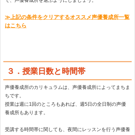
で、声優養成所を選ぶようにしましょう。
≫上記の条件をクリアするオススメ声優養成所一覧
はこちら
３．授業日数と時間帯
声優養成所のカリキュラムは、声優養成所によってまちま
ちです。
授業は週に1回のところもあれば、週5日の全日制の声優
養成所もあります。
受講する時間帯に関しても、夜間にレッスンを行う声優養