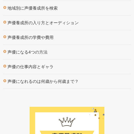
地域別に声優養成所を検索
声優養成所の入り方とオーディション
声優養成所の学費や費用
声優になる4つの方法
声優の仕事内容とギャラ
声優になれるのは何歳から何歳まで？