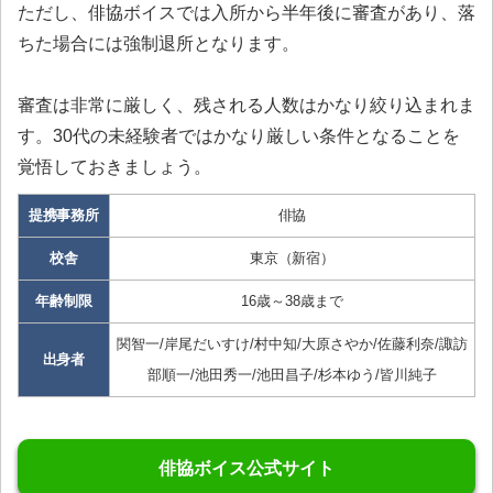
ただし、俳協ボイスでは入所から半年後に審査があり、落
ちた場合には強制退所となります。
審査は非常に厳しく、残される人数はかなり絞り込まれま
す。30代の未経験者ではかなり厳しい条件となることを
覚悟しておきましょう。
提携事務所
俳協
校舎
東京（新宿）
年齢制限
16歳～38歳まで
関智一/岸尾だいすけ/村中知/大原さやか/佐藤利奈/諏訪
出身者
部順一/池田秀一/池田昌子/杉本ゆう/皆川純子
俳協ボイス公式サイト