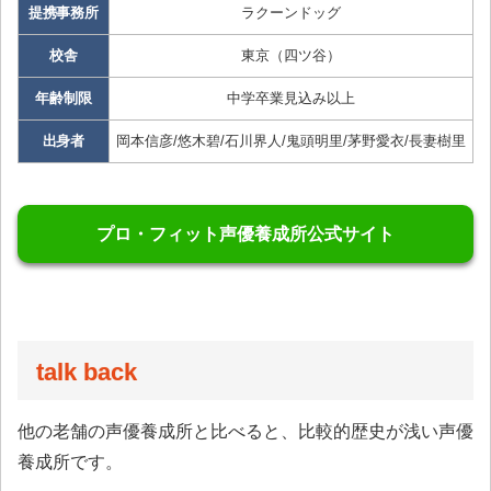
提携事務所
ラクーンドッグ
校舎
東京（四ツ谷）
年齢制限
中学卒業見込み以上
出身者
岡本信彦/悠木碧/石川界人/鬼頭明里/茅野愛衣/長妻樹里
プロ・フィット声優養成所公式サイト
talk back
他の老舗の声優養成所と比べると、比較的歴史が浅い声優
養成所です。