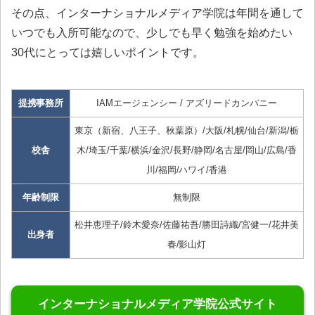
その点、インターナショナルメディア学院は年間を通して
いつでも入所可能なので、少しでも早く勉強を始めたい
30代にとっては嬉しいポイントです。
提携事務所
IAMエージェンシー / アズリードカンパニー
東京（新宿、八王子、秋葉原）/大阪/札幌/仙台/新潟/栃
校舎
木/埼玉/千葉/横浜/金沢/長野/静岡/名古屋/岡山/広島/香
川/福岡/ハワイ/香港
年齢制限
無制限
松井恵理子/鈴木愛奈/佐藤祐吾/勝田詩織/宮健一/花井美
出身者
春/影山灯
インターナショナルメディア学院公式サイト