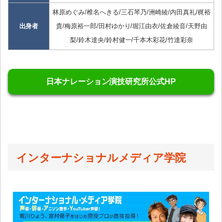
林原めぐみ/椎名へきる/三石琴乃/洲崎綾/内田真礼/梶裕
出身者
貴/梅原裕一郎/田村ゆかり/堀江由衣/佐倉綾音/天野由
梨/鈴木達央/鈴村健一/千本木彩花/竹達彩奈
日本ナレーション演技研究所公式HP
インターナショナルメディア学院